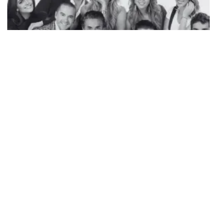
Tendencias
Conductores de 'Hoy' despiden a
querido compañero
Jared Macías