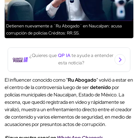
Detienen nuevamente a ´Ru Abogado´ en Naucalpan: acusa
corrupción de policías
Créditos: RR.SS.
¿Quieres que
QP IA
te ayude a entender
esta noticia?
El influencer conocido como "
Ru Abogado
" volvió a estar en
el centro de la controversia luego de ser
detenido
por
policías municipales de Naucalpan, Estado de México. La
escena, que quedó registrada en video y rápidamente se
viralizó, muestra un enfrentamiento directo entre el creador
de contenido y varios elementos de seguridad, en medio de
acusaciones por presuntos actos de corrupción.
Sigue nuestro canal en
WhatsApp Channels