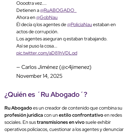
Ooootra vez....
Detienen a
@RuABOGADO_
Ahora en
@GobNau
Él decía q los agentes de
@PoliciaNau
estaban en
actos de corrupción.
Los agentes aseguran q estaban trabajando.
Así se puso la cosa...
pic.twitter.com/aD81hVDLqd
— Carlos Jiménez (@c4jimenez)
November 14, 2025
¿Quién es ´
Ru Abogado
´?
Ru Abogado
es un creador de contenido que combina su
profesión jurídica
con un
estilo confrontativo
en redes
sociales. En sus
transmisiones en vivo
suele exhibir
operativos policiacos, cuestionar a los agentes y denunciar