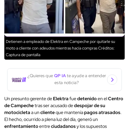
Detienen a empleado de Elektra en Campeche por quitarle su
moto a cliente con adeudos mientras hacía compras
Créditos:
Captura de pantalla
¿Quieres que
QP IA
te ayude a entender
esta noticia?
Un presunto gerente de
Elektra
fue
detenido
en el
Centro
de Campeche
tras ser acusado de
despojar de su
motocicleta
a un
cliente
que mantenía
pagos atrasados
.
El hecho, ocurrido a plena luz del día, generó un
enfrentamiento
entre
ciudadanos
y los supuestos