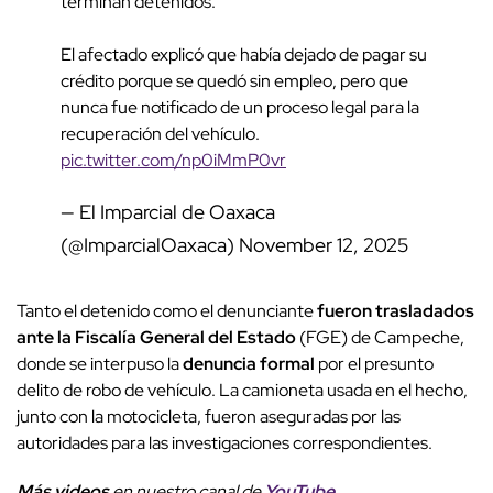
terminan detenidos.
El afectado explicó que había dejado de pagar su
crédito porque se quedó sin empleo, pero que
nunca fue notificado de un proceso legal para la
recuperación del vehículo.
pic.twitter.com/np0iMmP0vr
— El Imparcial de Oaxaca
(@ImparcialOaxaca)
November 12, 2025
Tanto el
detenido
como el denunciante
fueron trasladados
ante la Fiscalía General del Estado
(FGE) de Campeche,
donde se interpuso la
denuncia formal
por el presunto
delito de robo de vehículo. La camioneta usada en el hecho,
junto con la motocicleta, fueron aseguradas por las
autoridades
para las investigaciones correspondientes.
Más videos
e
n nuestro canal de
YouTube