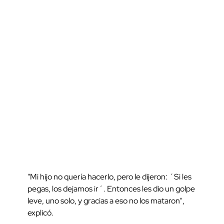
"Mi hijo no quería hacerlo, pero le dijeron: ´Si les
pegas, los dejamos ir´. Entonces les dio un golpe
leve, uno solo, y gracias a eso no los mataron",
explicó.