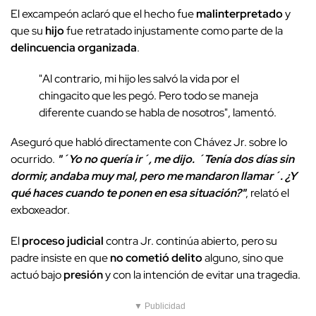
El excampeón aclaró que el hecho fue
malinterpretado
y
que su
hijo
fue retratado injustamente como parte de la
delincuencia organizada
.
"Al contrario, mi hijo les salvó la vida por el
chingacito que les pegó. Pero todo se maneja
diferente cuando se habla de nosotros", lamentó.
Aseguró que habló directamente con Chávez Jr. sobre lo
ocurrido.
"´Yo no quería ir´, me dijo. ´Tenía dos días sin
dormir, andaba muy mal, pero me mandaron llamar´. ¿Y
qué haces cuando te ponen en esa situación?"
, relató el
exboxeador.
El
proceso judicial
contra Jr. continúa abierto, pero su
padre insiste en que
no cometió delito
alguno, sino que
actuó bajo
presión
y con la intención de evitar una tragedia.
▼ Publicidad