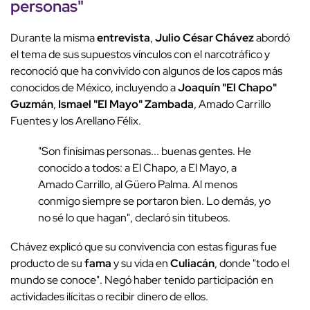
personas"
Durante la misma
entrevista
,
Julio César Chávez
abordó
el tema de sus supuestos vínculos con el narcotráfico y
reconoció que ha convivido con algunos de los capos más
conocidos de México, incluyendo a
Joaquín "El Chapo"
Guzmán
,
Ismael "El Mayo" Zambada
, Amado Carrillo
Fuentes y los Arellano Félix.
"Son finísimas personas... buenas gentes. He
conocido a todos: a El Chapo, a El Mayo, a
Amado Carrillo, al Güero Palma. Al menos
conmigo siempre se portaron bien. Lo demás, yo
no sé lo que hagan", declaró sin titubeos.
Chávez explicó que su convivencia con estas figuras fue
producto de su
fama
y su vida en
Culiacán
, donde "todo el
mundo se conoce". Negó haber tenido participación en
actividades ilícitas o recibir dinero de ellos.