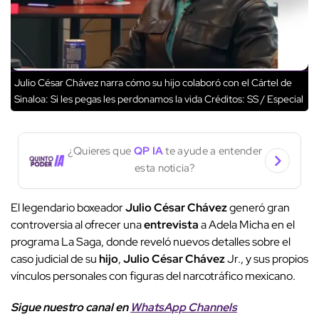
Julio César Chávez narra cómo su hijo colaboró con el Cártel de
Sinaloa: Si les pegas les perdonamos la vida
Créditos: SS / Especial
¿Quieres que
QP IA
te ayude a entender
esta noticia?
El legendario boxeador
Julio César Chávez
generó gran
controversia al ofrecer una
entrevista
a Adela Micha en el
programa La Saga, donde reveló nuevos detalles sobre el
caso judicial de su
hijo
,
Julio César Chávez
Jr., y sus propios
vínculos personales con figuras del narcotráfico mexicano.
Sigue nuestro canal en
WhatsApp Channels