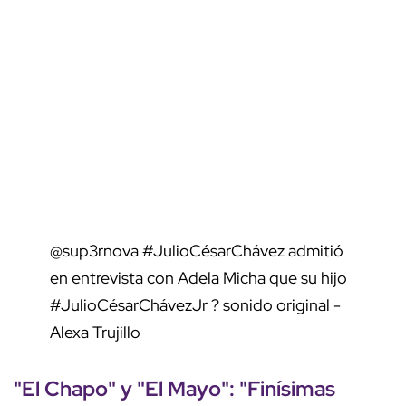
@sup3rnova
#JulioCésarChávez
admitió
en entrevista con Adela Micha que su hijo
#JulioCésarChávezJr
? sonido original -
Alexa Trujillo
"El Chapo" y "El Mayo": "Finísimas