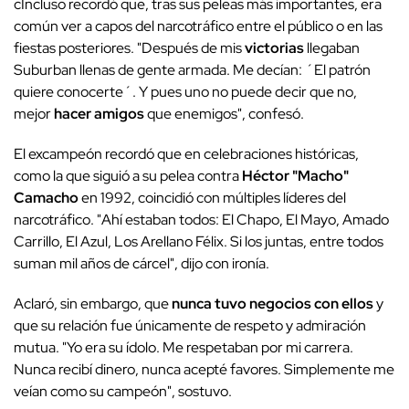
cIncluso recordó que, tras sus peleas más importantes, era
común ver a capos del narcotráfico entre el público o en las
fiestas posteriores. "Después de mis
victorias
llegaban
Suburban llenas de gente armada. Me decían: ´El patrón
quiere conocerte´. Y pues uno no puede decir que no,
mejor
hacer amigos
que enemigos", confesó.
El excampeón recordó que en celebraciones históricas,
como la que siguió a su pelea contra
Héctor "Macho"
Camacho
en 1992, coincidió con múltiples líderes del
narcotráfico. "Ahí estaban todos: El Chapo, El Mayo, Amado
Carrillo, El Azul, Los Arellano Félix. Si los juntas, entre todos
suman mil años de cárcel", dijo con ironía.
Aclaró, sin embargo, que
nunca tuvo negocios con ellos
y
que su relación fue únicamente de respeto y admiración
mutua. "Yo era su ídolo. Me respetaban por mi carrera.
Nunca recibí dinero, nunca acepté favores. Simplemente me
veían como su campeón", sostuvo.