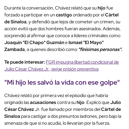
Durante la conversación, Chávez relató que su
hijo
fue
forzado a participar en un
castigo
ordenado por el
Cártel
de Sinaloa
, y defendió que lejos de cometer un crimen, su
acción evitó que dos hombres fueran asesinados. Además,
sorprendió al afirmar que conoce a líderes criminales como
Joaquín "El Chapo" Guzmán
e
Ismael "El Mayo"
Zambada
, a quienes describió como
"finísimas personas".
Te puede interesar:
FGR impugna libertad condicional de
Julio César Chávez Jr.; exige prisión preventiva
"Mi
hijo
les salvó la vida con ese
golpe
"
Chávez relató por primera vez el episodio que habría
originado las
acusaciones
contra su
hijo
. Explicó que
Julio
César Chávez
Jr. fue llamado por miembros del
Cártel de
Sinaloa
para castigar a dos presuntos ladrones, pero bajo la
amenaza de que si no acudía, lo llevarían por la fuerza.