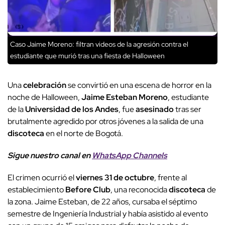
Caso Jaime Moreno: filtran videos de la agresión contra el
estudiante que murió tras una fiesta de Halloween
Una
celebración
se convirtió en una escena de horror en la
noche de Halloween,
Jaime Esteban Moreno
, estudiante
de la
Universidad de los Andes
, fue
asesinado
tras ser
brutalmente agredido por otros jóvenes a la salida de una
discoteca
en el norte de Bogotá.
Sigue nuestro canal en
WhatsApp Channels
El crimen ocurrió el
viernes 31 de octubre
, frente al
establecimiento
Before Club
, una reconocida
discoteca
de
la zona. Jaime Esteban, de 22 años, cursaba el séptimo
semestre de Ingeniería Industrial y había asistido al evento