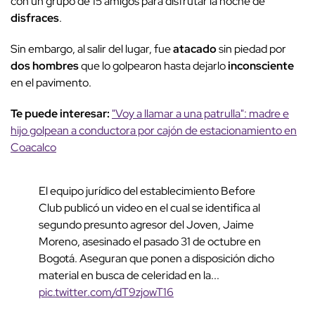
con un grupo de 15 amigos para disfrutar la noche de
disfraces
.
Sin embargo, al salir del lugar, fue
atacado
sin piedad por
dos hombres
que lo golpearon hasta dejarlo
inconsciente
en el pavimento.
Te puede interesar:
"Voy a llamar a una patrulla": madre e
hijo golpean a conductora por cajón de estacionamiento en
Coacalco
El equipo jurídico del establecimiento Before
Club publicó un video en el cual se identifica al
segundo presunto agresor del Joven, Jaime
Moreno, asesinado el pasado 31 de octubre en
Bogotá. Aseguran que ponen a disposición dicho
material en busca de celeridad en la...
pic.twitter.com/dT9zjowT16