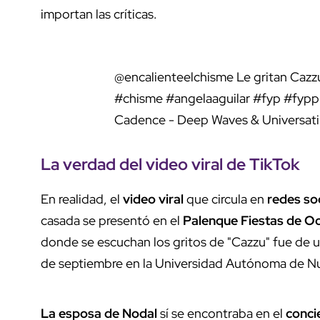
importan las críticas.
@encalienteelchisme
Le gritan Cazzu
#chisme
#angelaaguilar
#fyp
#fyp
Cadence - Deep Waves & Universati
La verdad del
video viral
de TikTok
En realidad, el
video viral
que circula en
redes so
casada se presentó en el
Palenque Fiestas de O
donde se escuchan los gritos de "Cazzu" fue de u
de septiembre en la Universidad Autónoma de 
La esposa de Nodal
sí se encontraba en el
conci