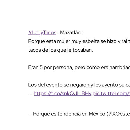
#LadyTacos
, Mazatlán :
Porque esta mujer muy esbelta se hizo viral tr
tacos de los que le tocaban.
Eran 5 por persona, pero como era hambriada
Los del evento se negaron y les aventó su c
...
https://t.co/snkQJLlBHv
pic.twitter.co
— Porque es tendencia en México (@XQes