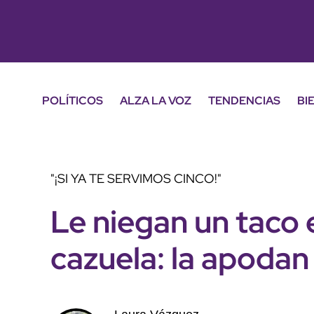
POLÍTICOS
ALZA LA VOZ
TENDENCIAS
BI
"¡SI YA TE SERVIMOS CINCO!"
Le niegan un taco 
cazuela: la apoda