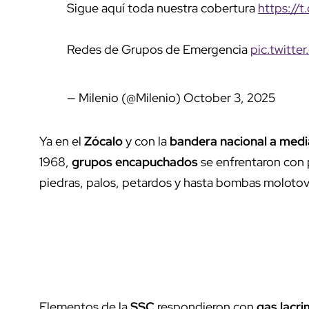
Sigue aquí toda nuestra cobertura
https://
Redes de Grupos de Emergencia
pic.twitt
— Milenio (@Milenio)
October 3, 2025
Ya en el
Zócalo
y con la
bandera nacional a medi
1968,
grupos encapuchados
se enfrentaron con 
piedras, palos, petardos y hasta bombas molotov
Elementos de la
SSC
respondieron con
gas lacr