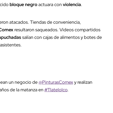
ocido
bloque negro
actuara con
violencia
.
fueron atacados. Tiendas de conveniencia,
 Comex
resultaron saqueados. Videos compartidos
apuchadas
salían con cajas de alimentos y botes de
asistentes.
uean un negocio de
@PinturasComex
y realizan
57 años de la matanza en
#Tlatelolco
.