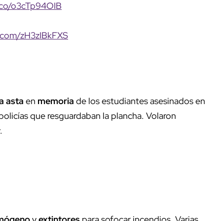
t.co/o3cTp94OIB
er.com/zH3zIBkFXS
a asta
en
memoria
de los estudiantes asesinados en
policías que resguardaban la plancha. Volaron
.
imógeno
y
extintores
para sofocar incendios. Varias