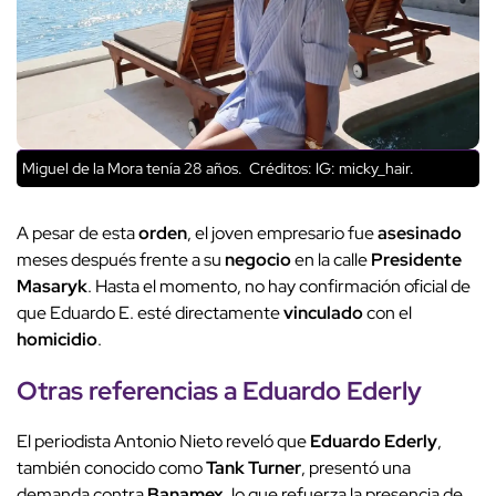
Miguel de la Mora tenía 28 años.
Créditos: IG: micky_hair.
A pesar de esta
orden
, el joven empresario fue
asesinado
meses después frente a su
negocio
en la calle
Presidente
Masaryk
. Hasta el momento, no hay confirmación oficial de
que Eduardo E. esté directamente
vinculado
con el
homicidio
.
Otras referencias a
Eduardo Ederly
El periodista Antonio Nieto reveló que
Eduardo Ederly
,
también conocido como
Tank Turner
, presentó una
demanda contra
Banamex
, lo que refuerza la presencia de