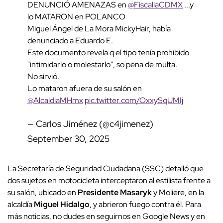
DENUNCIÓ AMENAZAS en
@FiscaliaCDMX
...y
lo MATARON en POLANCO
Miguel Ángel de La Mora MickyHair, había
denunciado a Eduardo E.
Este documento revela q el tipo tenía prohibido
"intimidarlo o molestarlo", so pena de multa.
No sirvió.
Lo mataron afuera de su salón en
@AlcaldiaMHmx
pic.twitter.com/OxxySqUMIj
— Carlos Jiménez (@c4jimenez)
September 30, 2025
La Secretaría de Seguridad Ciudadana (SSC) detalló que
dos sujetos en motocicleta interceptaron al estilista frente a
su salón, ubicado en
Presidente Masaryk
y Moliere, en la
alcaldía
Miguel Hidalgo
, y abrieron fuego contra él. Para
más noticias, no dudes en seguirnos en Google News y en