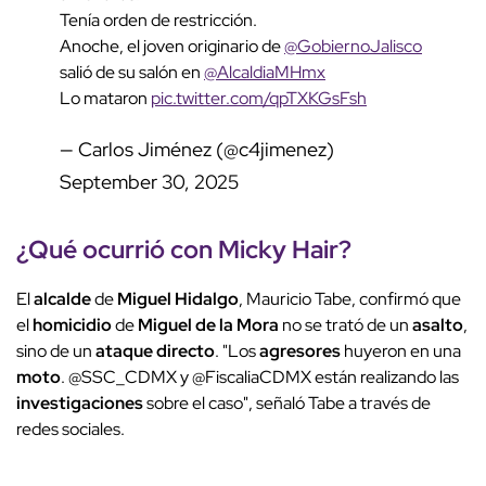
Tenía orden de restricción.
Anoche, el joven originario de
@GobiernoJalisco
salió de su salón en
@AlcaldiaMHmx
Lo mataron
pic.twitter.com/qpTXKGsFsh
— Carlos Jiménez (@c4jimenez)
September 30, 2025
¿Qué ocurrió con
Micky Hair
?
El
alcalde
de
Miguel Hidalgo
, Mauricio Tabe, confirmó que
el
homicidio
de
Miguel de la Mora
no se trató de un
asalto
,
sino de un
ataque directo
. "Los
agresores
huyeron en una
moto
. @SSC_CDMX y @FiscaliaCDMX están realizando las
investigaciones
sobre el caso", señaló Tabe a través de
redes sociales.