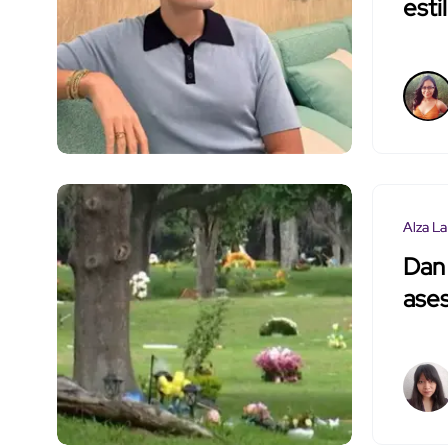
esti
Alza La
Dan 
ase