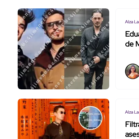
Alza La
Edua
de M
Alza La
Filt
ases