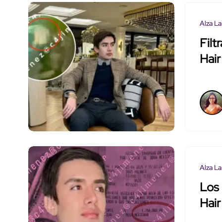
Alza La
Filt
Hair
Alza La
Los 
Hair