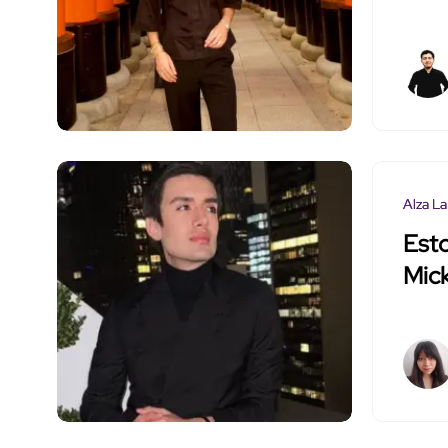
Alza La
Esto
Mick