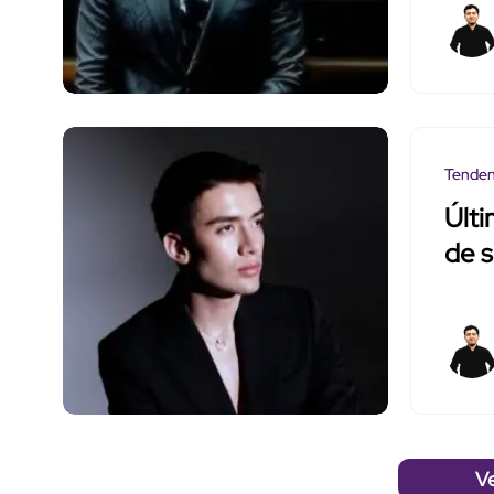
Tenden
Últi
de s
V