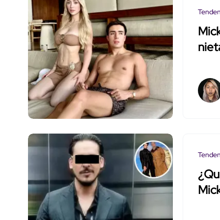
Tenden
Mick
niet
Tenden
¿Qui
Mick