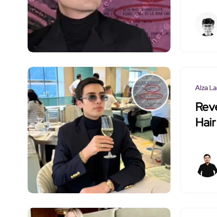
Alza La
Reve
Hair