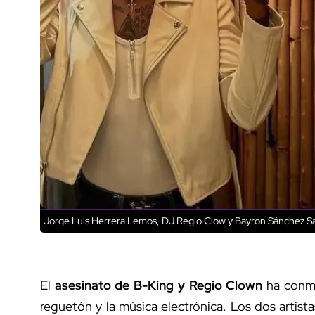
Jorge Luis Herrera Lemos, DJ Regio Clow y Bayron Sánchez Sa
El
asesinato de B-King y Regio Clown
ha conmo
reguetón y la música electrónica. Los dos artist