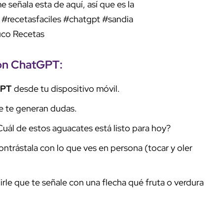
e señala esta de aquí, así que es la
!
#recetasfaciles
#chatgpt
#sandia
ruco Recetas
con
ChatGPT
:
GPT
desde tu dispositivo móvil.
ue te generan dudas.
Cuál de estos aguacates está listo para hoy?
ontrástala con lo que ves en persona (tocar y oler
irle que te señale con una flecha qué fruta o verdura