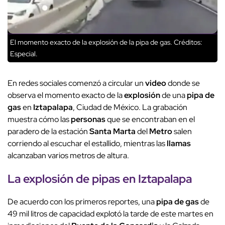
El momento exacto de la explosión de la pipa de gas.
Créditos:
Especial.
En redes sociales comenzó a circular un
video
donde se
observa el momento exacto de la
explosión
de una
pipa de
gas
en
Iztapalapa
, Ciudad de México. La grabación
muestra cómo las
personas
que se encontraban en el
paradero de la estación
Santa Marta
del
Metro
salen
corriendo al escuchar el estallido, mientras las
llamas
alcanzaban varios metros de altura.
La
explosión
de pipas en
Iztapalapa
De acuerdo con los primeros reportes, una
pipa de gas
de
49 mil litros de capacidad explotó la tarde de este martes en