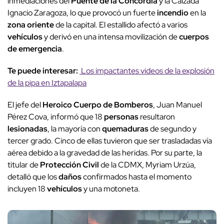
inmediaciones del
Puente de la Concordia
y la Calzada
Ignacio Zaragoza, lo que provocó un fuerte
incendio
en la
zona oriente
de la capital. El estallido afectó a varios
vehículos
y derivó en una intensa movilización de
cuerpos
de emergencia
.
Te puede interesar:
Los impactantes videos de la explosión
de la pipa en Iztapalapa
El jefe del
Heroico Cuerpo de Bomberos
, Juan Manuel
Pérez Cova, informó que 18
personas
resultaron
lesionadas
, la mayoría con
quemaduras
de segundo y
tercer grado. Cinco de ellas tuvieron que ser trasladadas vía
aérea debido a la gravedad de las heridas. Por su parte, la
titular de
Protección Civil
de la CDMX, Myriam Urzúa,
detalló que los
daños
confirmados hasta el momento
incluyen 18
vehículos
y una motoneta.