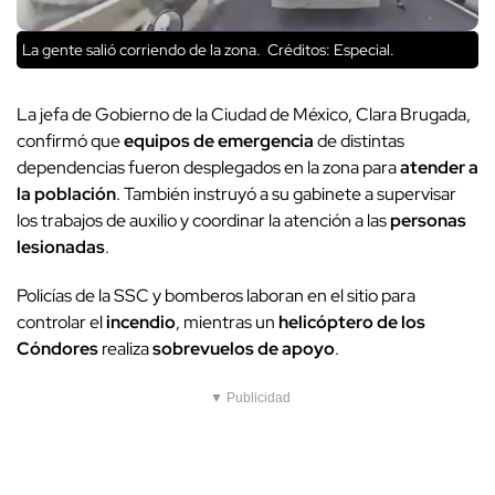
La gente salió corriendo de la zona.
Créditos: Especial.
La jefa de Gobierno de la Ciudad de México, Clara Brugada,
confirmó que
equipos de emergencia
de distintas
dependencias fueron desplegados en la zona para
atender a
la población
. También instruyó a su gabinete a supervisar
los trabajos de auxilio y coordinar la atención a las
personas
lesionadas
.
Policías de la SSC y bomberos laboran en el sitio para
controlar el
incendio
, mientras un
helicóptero de los
Cóndores
realiza
sobrevuelos de apoyo
.
▼ Publicidad