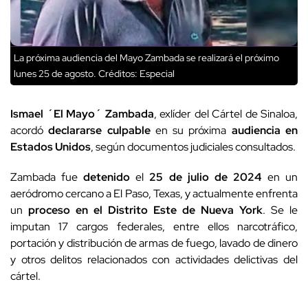
La próxima audiencia del Mayo Zambada se realizará el próximo
lunes 25 de agosto.
Créditos: Especial
Ismael ´El Mayo´ Zambada
, exlíder del Cártel de Sinaloa,
acordó
declararse culpable
en su próxima
audiencia en
Estados Unidos
, según documentos judiciales consultados.
Zambada fue
detenido
el
25 de julio de 2024
en un
aeródromo cercano a El Paso, Texas, y actualmente enfrenta
un
proceso en el Distrito Este de Nueva York
. Se le
imputan 17 cargos federales, entre ellos narcotráfico,
portación y distribución de armas de fuego, lavado de dinero
y otros delitos relacionados con actividades delictivas del
cártel.