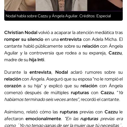
Nodal habla sobre Cazzu y Ángela Aguilar.
Créditos: Especial
Christian Nodal
volvió a acaparar la atención mediática tras
romper su silencio
en una
entrevista
con Adela Micha. El
cantante habló públicamente sobre su
relación
con Ángela
Aguilar y la controversia que rodea a su expareja,
Cazzu
,
madre de su
hija Inti
.
Durante la
entrevista
,
Nodal
aclaró rumores sobre su
relación
con Ángela. Aseguró que su esposa "no le rompió el
corazón
a su hija" y explicó que su
relación
con Ángela
comenzó después de múltiples
rupturas
con
Cazzu
. "
Ya
habíamos terminado seis veces antes",
recordó el cantante.
Asimismo, relató cómo las
rupturas
previas con
Cazzu
le
afectaron
emocionalmente
.
"En las
rupturas
previas era
como ´Yo no tengo ganas de ser la mujer que tú necesitas´,