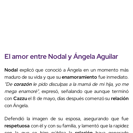
El amor entre
Nodal
y Ángela Aguilar
Nodal
explicó que conoció a Ángela en un momento más
maduro de su vida y que su
enamoramiento
fue inmediato.
"De
corazón
le pido disculpas a la mamá de mi hija, yo me
mega enamoré"
, expresó, señalando que aunque terminó
con
Cazzu
el 8 de mayo, días después comenzó su
relación
con Ángela.
Defendió la imagen de su esposa, asegurando que fue
respetuosa
con él y con su familia, y lamentó que la rapidez
con la que se hizo pública la
relación
haya generado