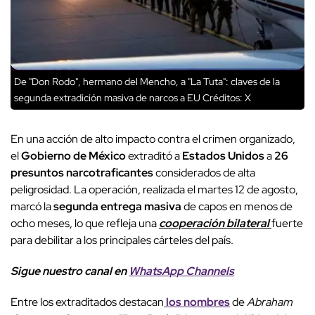
De "Don Rodo", hermano del Mencho, a "La Tuta": claves de la
segunda extradición masiva de narcos a EU
Créditos: X
En una acción de alto impacto contra el crimen organizado,
el
Gobierno de México
extraditó a
Estados Unidos
a
26
presuntos narcotraficantes
considerados de alta
peligrosidad. La operación, realizada el martes 12 de agosto,
marcó la
segunda entrega masiva
de capos en menos de
ocho meses, lo que refleja una
cooperación bilateral
fuerte
para debilitar a los principales cárteles del país.
Sigue nuestro canal en
WhatsApp Channels
Entre los extraditados destacan
los nombres
de
Abraham