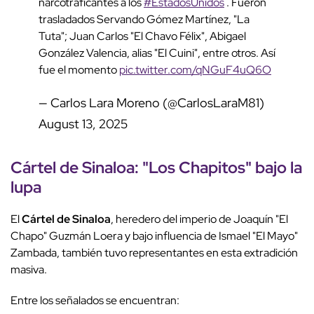
narcotraficantes a los
#EstadosUnidos
. Fueron
trasladados Servando Gómez Martínez, "La
Tuta"; Juan Carlos "El Chavo Félix", Abigael
González Valencia, alias "El Cuini", entre otros. Así
fue el momento
pic.twitter.com/qNGuF4uQ6O
— Carlos Lara Moreno (@CarlosLaraM81)
August 13, 2025
Cártel de Sinaloa
: "
Los Chapitos
" bajo la
lupa
El
Cártel de Sinaloa
, heredero del imperio de Joaquín "El
Chapo" Guzmán Loera y bajo influencia de Ismael "El Mayo"
Zambada, también tuvo representantes en esta extradición
masiva.
Entre los señalados se encuentran: