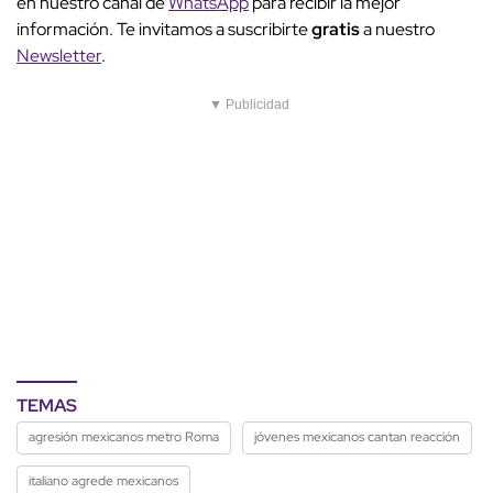
en nuestro canal de
WhatsApp
para recibir la mejor
información. Te invitamos a suscribirte
gratis
a nuestro
Newsletter
.
▼ Publicidad
TEMAS
agresión mexicanos metro Roma
jóvenes mexicanos cantan reacción
italiano agrede mexicanos