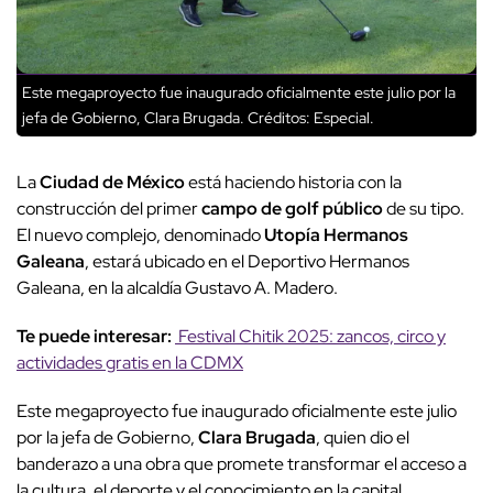
Este megaproyecto fue inaugurado oficialmente este julio por la
jefa de Gobierno, Clara Brugada.
Créditos: Especial.
La
Ciudad de México
está haciendo historia con la
construcción del primer
campo de golf público
de su tipo.
El nuevo complejo, denominado
Utopía Hermanos
Galeana
, estará ubicado en el Deportivo Hermanos
Galeana, en la alcaldía Gustavo A. Madero.
Te puede interesar:
Festival Chitik 2025: zancos, circo y
actividades gratis en la CDMX
Este megaproyecto fue inaugurado oficialmente este julio
por la jefa de Gobierno,
Clara Brugada
, quien dio el
banderazo a una obra que promete transformar el acceso a
la cultura, el deporte y el conocimiento en la capital.