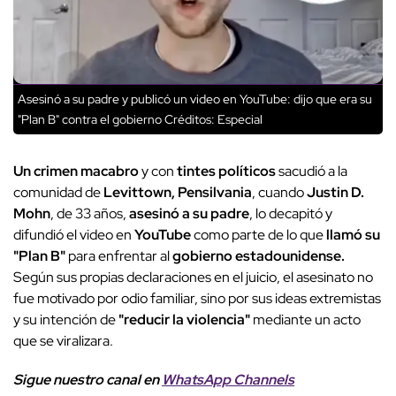
Asesinó a su padre y publicó un video en YouTube: dijo que era su
"Plan B" contra el gobierno
Créditos: Especial
Un crimen macabro
y con
tintes políticos
sacudió a la
comunidad de
Levittown, Pensilvania
, cuando
Justin D.
Mohn
, de 33 años,
asesinó a su padre
, lo decapitó y
difundió el video en
YouTube
como parte de lo que
llamó su
"Plan B"
para enfrentar al
gobierno estadounidense.
Según sus propias declaraciones en el juicio, el asesinato no
fue motivado por odio familiar, sino por sus ideas extremistas
y su intención de
"reducir la violencia"
mediante un acto
que se viralizara.
Sigue nuestro canal en
WhatsApp Channels