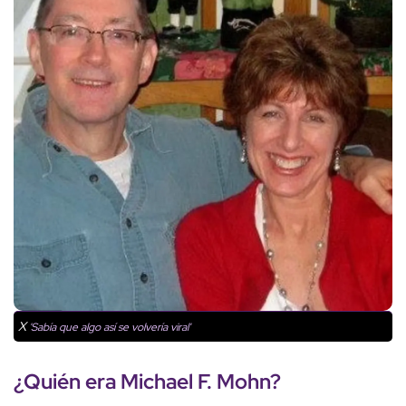
X
'Sabía que algo así se volvería viral'
¿Quién era
Michael F. Mohn
?