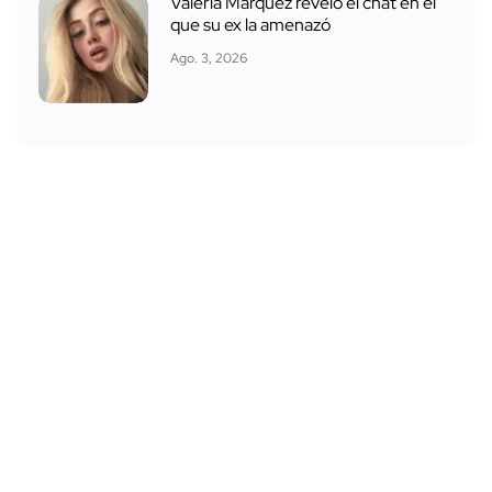
Valeria Márquez reveló el chat en el
que su ex la amenazó
Ago. 3, 2026