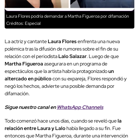
Laura Flores podría demandar a Martha Figueroa por difamación
Créditos: Especial
La actriz y cantante
Laura Flores
enfrenta una nueva
polémica tras la difusión de rumores sobre el fin de su
relación con el periodista
Lalo Salazar
. Luego de que
Martha Figueroa
asegurara en un programa de
espectáculos que la artista habría protagonizado
un
altercado en público
con su expareja, Flores respondió y
negó los hechos, advierte una posible demanda por
difamación.
Sigue nuestro canal en
WhatsApp Channels
Todo comenzó hace unos días, cuando se reveló que
la
relación entre Laura y Lalo
había llegado a su fin. Fue
entonces que Martha Figueroa, durante una intervención