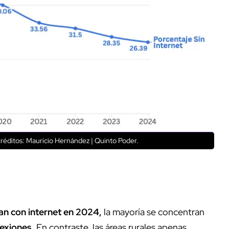
réditos: Mauricio Hernández | Quinto Poder.
n con internet en 2024,
la mayoría se concentran
exiones
. En contraste, las áreas rurales apenas