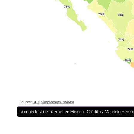
La cobertura de internet en México.
Créditos: Mauricio Hernán