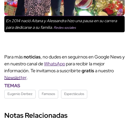
En 2014 nació Aitana y Alessandra hizo una pausa en su carrera
para dedicarse a su familia.
Redes sociales
Para más
noticias
, no dudes en seguirnos en Google News y
en nuestro canal de
WhatsApp
para recibir la mejor
información. Te invitamos a suscribirte
gratis
a nuestro
Newsletter
.
TEMAS
Eugenio Derbez
Famosos
Espectáculos
Notas Relacionadas