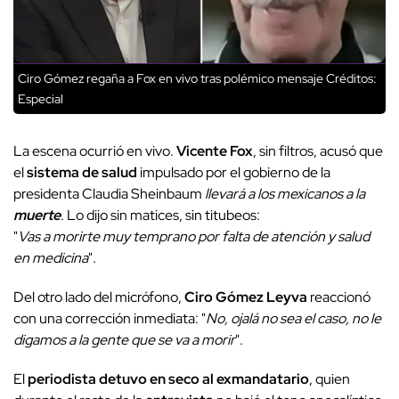
Ciro Gómez regaña a Fox en vivo tras polémico mensaje
Créditos:
Especial
La escena ocurrió en vivo.
Vicente Fox
, sin filtros, acusó que
el
sistema de salud
impulsado por el gobierno de la
presidenta Claudia Sheinbaum
llevará a los mexicanos a la
muerte
. Lo dijo sin matices, sin titubeos:
"
Vas a morirte muy temprano por falta de atención y salud
en medicina
".
Del otro lado del micrófono,
Ciro Gómez Leyva
reaccionó
con una corrección inmediata: "
No, ojalá no sea el caso, no le
digamos a la gente que se va a morir
".
El
periodista detuvo en seco al exmandatario
, quien