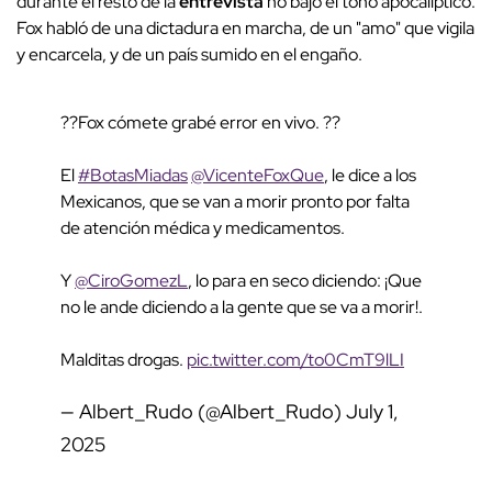
durante el resto de la
entrevista
no bajó el tono apocalíptico.
Fox habló de una dictadura en marcha, de un "amo" que vigila
y encarcela, y de un país sumido en el engaño.
??Fox cómete grabé error en vivo. ??
El
#BotasMiadas
@VicenteFoxQue
, le dice a los
Mexicanos, que se van a morir pronto por falta
de atención médica y medicamentos.
Y
@CiroGomezL
, lo para en seco diciendo: ¡Que
no le ande diciendo a la gente que se va a morir!.
Malditas drogas.
pic.twitter.com/to0CmT9lLI
— Albert_Rudo (@Albert_Rudo)
July 1,
2025