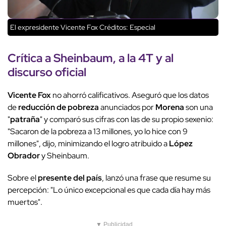
El expresidente Vicente Fox
Créditos: Especial
Crítica a Sheinbaum, a la 4T y al
discurso oficial
Vicente Fox
no ahorró calificativos. Aseguró que los datos
de
reducción de pobreza
anunciados por
Morena
son una
"
patraña
" y comparó sus cifras con las de su propio sexenio:
"Sacaron de la pobreza a 13 millones, yo lo hice con 9
millones", dijo, minimizando el logro atribuido a
López
Obrador
y Sheinbaum.
Sobre el
presente del país
, lanzó una frase que resume su
percepción: "Lo único excepcional es que cada día hay más
muertos".
▼ Publicidad