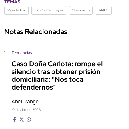
TEMAS
Vicente Fox
Ciro Gómez Leyva
Sheinbaum
AMLO
Notas Relacionadas
1
Tendencias
Caso Doña Carlota: rompe el
silencio tras obtener prisión
domiciliaria: "Nos toca
defendernos"
Anel Rangel
10 de abril de 2026