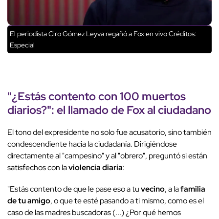
El periodista Ciro Gómez Leyva regañó a Fox en vivo
Créditos:
Especial
"¿Estás contento con
100 muertos
diarios
?": el llamado de Fox al ciudadano
El tono del expresidente no solo fue acusatorio, sino también
condescendiente hacia la ciudadanía. Dirigiéndose
directamente al "campesino" y al "obrero", preguntó si están
satisfechos con la
violencia diaria
:
"Estás contento de que le pase eso a tu
vecino
, a la
familia
de tu amigo
, o que te esté pasando a ti mismo, como es el
caso de las madres buscadoras (...) ¿Por qué hemos