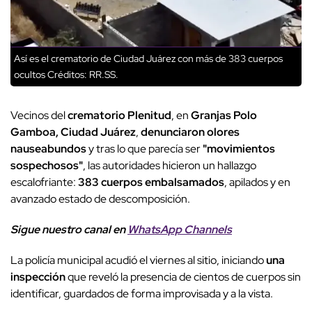
Así es el crematorio de Ciudad Juárez con más de 383 cuerpos
ocultos
Créditos: RR.SS.
Vecinos del
crematorio Plenitud
, en
Granjas Polo
Gamboa, Ciudad Juárez
,
denunciaron olores
nauseabundos
y tras lo que parecía ser
"movimientos
sospechosos"
, las autoridades hicieron un hallazgo
escalofriante:
383 cuerpos embalsamados
, apilados y en
avanzado estado de descomposición.
Sigue nuestro canal en
WhatsApp Channels
La policía municipal acudió el viernes al sitio, iniciando
una
inspección
que reveló la presencia de cientos de cuerpos sin
identificar, guardados de forma improvisada y a la vista.