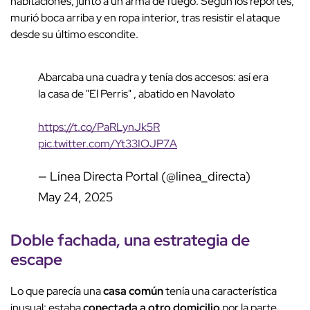
habitaciones, junto a un arma de fuego. Según los reportes,
murió boca arriba y en ropa interior, tras resistir el ataque
desde su último escondite.
Abarcaba una cuadra y tenía dos accesos: así era
la casa de "El Perris" , abatido en Navolato
https://t.co/PaRLynJk5R
pic.twitter.com/Yt33IOJP7A
— Línea Directa Portal (@linea_directa)
May 24, 2025
Doble fachada, una
estrategia de
escape
Lo que parecía una
casa común
tenía una característica
inusual: estaba
conectada a otro domicilio
por la parte