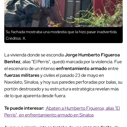
Su fachada mostraba una modestia que la hizo pasar inadvertida.
Créditos: X.
La vivienda donde se escondía
Jorge Humberto Figueroa
Benítez
, alias "El Perris", quedó marcada por la violencia. Fue
el escenario de un intenso
enfrentamiento armado
entre
fuerzas militares
y civiles el pasado 23 de mayo en
Navolato, Sinaloa, y hoy sus paredes perforadas por balas, su
portón destrozado y su estructura estratégica revelan más
de lo que aparenta desde fuera.
Te puede interesar:
Abaten a Humberto Figueroa, alias "El
Perris", en enfrentamiento armado en Sinaloa