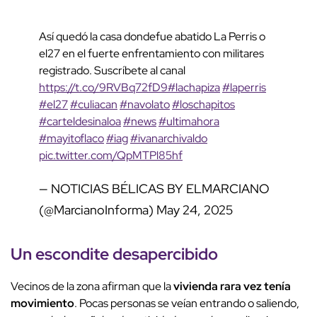
Así quedó la casa dondefue abatido La Perris o
el27 en el fuerte enfrentamiento con militares
registrado. Suscríbete al canal
https://t.co/9RVBq72fD9
#lachapiza
#laperris
#el27
#culiacan
#navolato
#loschapitos
#carteldesinaloa
#news
#ultimahora
#mayitoflaco
#iag
#ivanarchivaldo
pic.twitter.com/QpMTPl85hf
— NOTICIAS BÉLICAS BY ELMARCIANO
(@MarcianoInforma)
May 24, 2025
Un escondite desapercibido
Vecinos de la zona afirman que la
vivienda rara vez tenía
movimiento
. Pocas personas se veían entrando o saliendo,