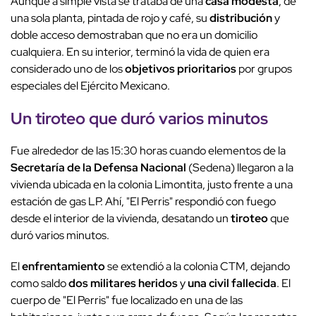
Aunque a simple vista se trataba de una
casa modesta
, de
una sola planta, pintada de rojo y café, su
distribución
y
doble acceso demostraban que no era un domicilio
cualquiera. En su interior, terminó la vida de quien era
considerado uno de los
objetivos prioritarios
por grupos
especiales del Ejército Mexicano.
Un
tiroteo
que duró varios minutos
Fue alrededor de las 15:30 horas cuando elementos de la
Secretaría de la Defensa Nacional
(Sedena) llegaron a la
vivienda ubicada en la colonia Limontita, justo frente a una
estación de gas LP. Ahí, "El Perris" respondió con fuego
desde el interior de la vivienda, desatando un
tiroteo
que
duró varios minutos.
El
enfrentamiento
se extendió a la colonia CTM, dejando
como saldo
dos militares heridos
y
una civil fallecida
. El
cuerpo de "El Perris" fue localizado en una de las