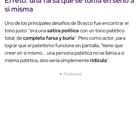
El reto: una farsa que se toma en serio a
sí misma
Uno de los principales desafíos de Bracco fue encontrar el
tono justo: "era una
sátira política
con un tono patético
total, de
completa farsa y burla
". Pero como actor, para
lograr que el patetismo funcione en pantalla, "tiene que
creer en sí mismo... una persona patética no se llama a sí
misma patética, sino sería simplemente
ridícula
".
▼ Publicidad