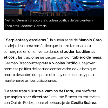
Netflix: Germán Bracco y la crudeza política de Serpientes y
Escaleras
Créditos: Cortesía
´Serpientes y escaleras´
, la nueva serie de
Manolo Caro
,
se aleja del drama romántico que lo hizo famoso para
sumergirse en un universo donde el
poder
, los
dilemas
éticos
y las traiciones se juegan como un
tablero de mesa
.
Germán Bracco interpreta a
Nicolás Patiño
, una joven
promesa política del partido conservador de Jalisco que
pronto descubre que para subir hay que ocultar, y para
mantenerse arriba, traicionarse.
"La serie trata o ilustra el
camino de Dora
, una prefecta...
que
aspira a ser directora
", resume Bracco en entrevista
con Quinto Poder, sobre el personaje de
Cecilia Suárez
.