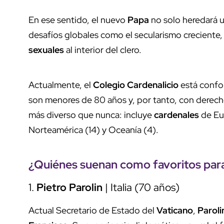
En ese sentido, el nuevo
Papa
no solo heredará u
desafíos globales como el secularismo creciente, l
sexuales
al interior del clero.
Actualmente, el
Colegio
Cardenalicio
está conf
son menores de 80 años y, por tanto, con derech
más diverso que nunca: incluye
cardenales
de Eur
Norteamérica (14) y Oceanía (4).
¿Quiénes suenan como
favoritos
para
1.
Pietro
Parolin
| Italia (70 años)
Actual Secretario de Estado del
Vaticano
,
Paroli