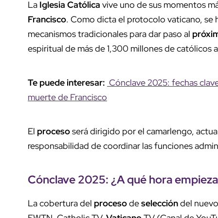
La
Iglesia
Católica
vive uno de sus momentos más 
Francisco
. Como dicta el protocolo vaticano, se 
mecanismos tradicionales para dar paso al
próxi
espiritual de más de 1,300 millones de católicos
Te puede interesar:
Cónclave 2025: fechas clave,
muerte de Francisco
El
proceso
será dirigido por el camarlengo, actual
responsabilidad de coordinar las funciones admin
Cónclave
2025
: ¿A qué hora empiez
La cobertura del
proceso
de
selección
del nuev
EWTN, Catholic TV,
Vaticano
TV (Canal de YouTub