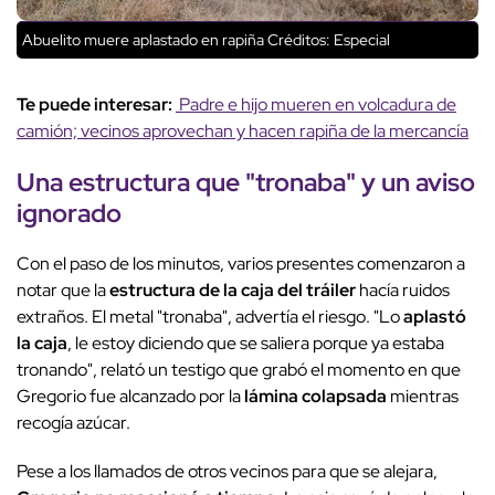
Abuelito muere aplastado en rapiña
Créditos: Especial
Te puede interesar:
Padre e hijo mueren en volcadura de
camión; vecinos aprovechan y hacen rapiña de la mercancía
Una estructura que "tronaba" y un aviso
ignorado
Con el paso de los minutos, varios presentes comenzaron a
notar que la
estructura de la caja del tráiler
hacía ruidos
extraños. El metal "tronaba", advertía el riesgo. "Lo
aplastó
la caja
, le estoy diciendo que se saliera porque ya estaba
tronando", relató un testigo que grabó el momento en que
Gregorio fue alcanzado por la
lámina colapsada
mientras
recogía azúcar.
Pese a los llamados de otros vecinos para que se alejara,