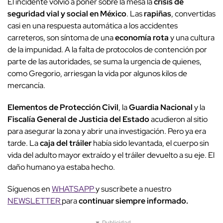
El incidente volvió a poner sobre la mesa la
crisis de
seguridad vial y social en México
. Las
rapiñas
, convertidas
casi en una respuesta automática a los accidentes
carreteros, son síntoma de una
economía rota
y una cultura
de la impunidad. A la falta de protocolos de contención por
parte de las autoridades, se suma la urgencia de quienes,
como Gregorio, arriesgan la vida por algunos kilos de
mercancía.
Elementos de Protección Civil
, la
Guardia Nacional
y la
Fiscalía General de Justicia del Estado
acudieron al sitio
para asegurar la zona y abrir una investigación. Pero ya era
tarde. La
caja del tráiler
había sido levantada, el cuerpo sin
vida del adulto mayor extraído y el tráiler devuelto a su eje. El
daño humano ya estaba hecho.
Síguenos en
WHATSAPP
y suscríbete a nuestro
NEWSLETTER
para
continuar siempre informado.