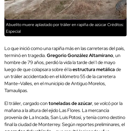
Abuelito muere aplastado por tráiler en rapiña de azúcar
Créditos:
Especial
Lo que inició como una rapiña más en las carreteras del país,
terminó en tragedia.
Gregorio González Altamirano
, un
hombre de 79 años, perdió la vida la tarde del 1 de mayo
luego de que colapsara sobre él la
estructura metálica
de
un tráiler accidentado en el kilómetro 55 de la carretera
Mante–Valles, en el municipio de Antiguo Morelos,
Tamaulipas.
El tráiler, cargado con
toneladas de azúcar
, se volcó por la
mañana a la altura del ejido Las Flores. La mercancía
provenía de La Incada, San Luis Potosí, y tenía como destino
final la ciudad de Monterrey. Según reportes preliminares, el