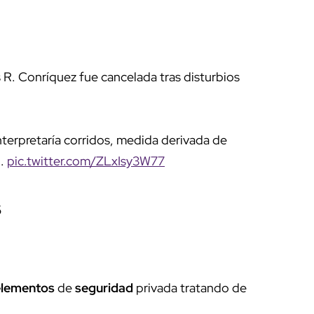
 R. Conríquez fue cancelada tras disturbios
nterpretaría corridos, medida derivada de
..
pic.twitter.com/ZLxIsy3W77
5
elementos
de
seguridad
privada tratando de