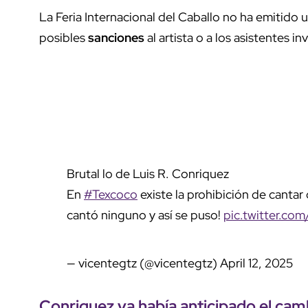
La Feria Internacional del Caballo no ha emitido 
posibles
sanciones
al artista o a los asistentes in
Brutal lo de Luis R. Conriquez
En
#Texcoco
existe la prohibición de cantar 
cantó ninguno y así se puso!
pic.twitter.c
— vicentegtz (@vicentegtz)
April 12, 2025
Conriquez ya había
anticipado
el
cam