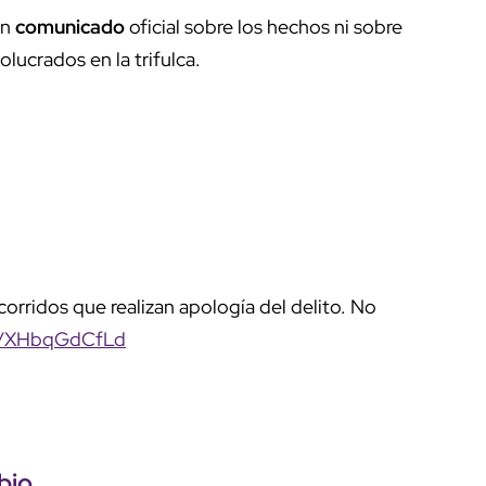
un
comunicado
oficial sobre los hechos ni sobre
volucrados en la trifulca.
corridos que realizan apología del delito. No
om/XHbqGdCfLd
bio