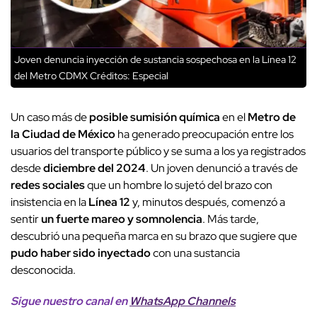
Joven denuncia inyección de sustancia sospechosa en la Línea 12
del Metro CDMX
Créditos: Especial
Un caso más de
posible sumisión química
en el
Metro de
la Ciudad de México
ha generado preocupación entre los
usuarios del transporte público y se suma a los ya registrados
desde
diciembre del 2024
. Un joven denunció a través de
redes sociales
que un hombre lo sujetó del brazo con
insistencia en la
Línea 12
y, minutos después, comenzó a
sentir
un fuerte mareo y somnolencia
. Más tarde,
descubrió una pequeña marca en su brazo que sugiere que
pudo haber sido inyectado
con una sustancia
desconocida.
Sigue nuestro canal en
WhatsApp Channels