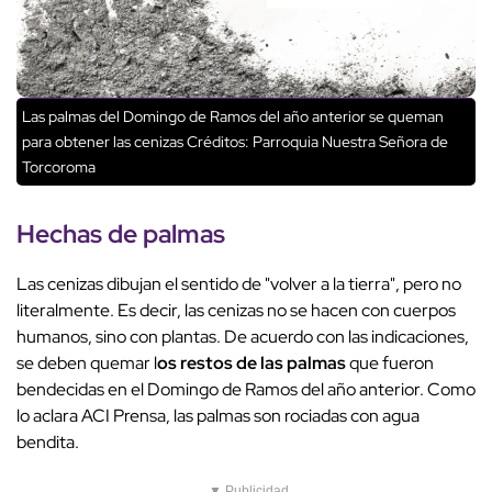
Las palmas del Domingo de Ramos del año anterior se queman
para obtener las cenizas
Créditos: Parroquia Nuestra Señora de
Torcoroma
Hechas de palmas
Las cenizas dibujan el sentido de "volver a la tierra", pero no
literalmente. Es decir, las cenizas no se hacen con cuerpos
humanos, sino con plantas. De acuerdo con las indicaciones,
se deben quemar l
os restos de las palmas
que fueron
bendecidas en el Domingo de Ramos del año anterior. Como
lo aclara ACI Prensa, las palmas son rociadas con agua
bendita.
▼ Publicidad