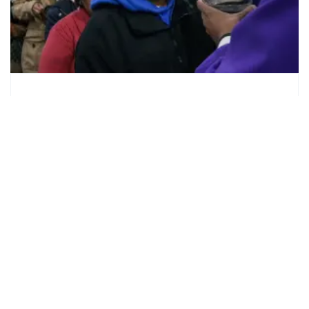
Tendencias
Miércoles de Ceniza: ¿De dónde
viene y qué significa?
Redacción
Mar. 5, 2025
Ver Más