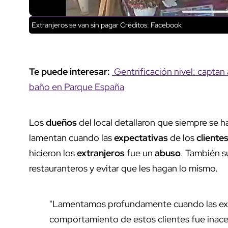
Extranjeros se van sin pagar
Créditos: Facebook
Te puede interesar:
Gentrificación nivel: captan
baño en Parque España
Los
dueños
del local detallaron que siempre se 
lamentan cuando las
expectativas
de los
cliente
hicieron los
extranjeros
fue un
abuso
. También su
restauranteros y evitar que les hagan lo mismo.
"Lamentamos profundamente cuando las exp
comportamiento de estos clientes fue inacep