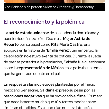
Zoë Saldaña pide perdón a México
Créditos: @Theacademy
El reconocimiento y la polémica
La
actriz estadounidense
de ascendencia dominicana y
puertorriqueña recibió el Oscar a la
Mejor Actriz de
Reparto
por su papel como
Rita Mora Castro
, una
abogada en la historia de "
Emilia Pérez
". Sin embargo, la
celebración no estuvo exenta de críticas. Durante la rueda
de prensa posterior a la premiación, Saldaña fue cuestionada
sobre la
representación de México
en la película, un tema
que ha generado debate en el país.
En respuesta a las inquietudes planteadas por el medio
mexicano Sensacine,
Saldaña
expresó su pesar por las
reacciones negativas
que ha provocado el filme. "Primero
que nada lamento mucho que tú y tantos mexicanos se
sintieran ofendidos. Esa nunca fue nuestra intención.