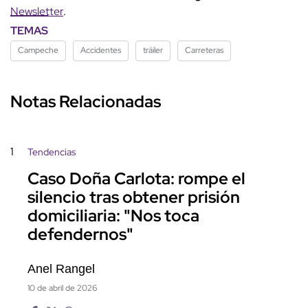
Newsletter
.
TEMAS
Campeche
Accidentes
tráiler
Carreteras
Notas Relacionadas
1
Tendencias
Caso Doña Carlota: rompe el
silencio tras obtener prisión
domiciliaria: "Nos toca
defendernos"
Anel Rangel
10 de abril de 2026