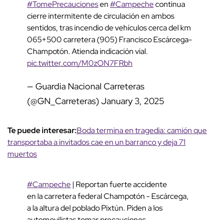
#TomePrecauciones
en
#Campeche
continua
cierre intermitente de circulación en ambos
sentidos, tras incendio de vehículos cerca del km
065+500 carretera (905) Francisco Escárcega-
Champotón. Atienda indicación vial.
pic.twitter.com/M0zON7FRbh
— Guardia Nacional Carreteras
(@GN_Carreteras)
January 3, 2025
Te puede interesar:
Boda termina en tragedia: camión que
transportaba a invitados cae en un barranco y deja 71
muertos
#Campeche
| Reportan fuerte accidente
en la carretera federal Champotón - Escárcega,
a la altura del poblado Pixtún. Piden a los
automovilistas tomar precauciones.