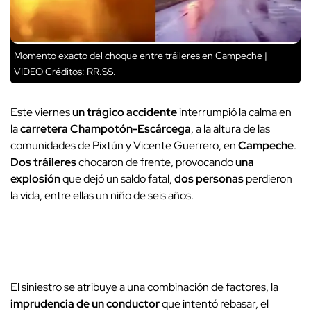
Momento exacto del choque entre tráileres en Campeche |
VIDEO
Créditos: RR.SS.
Este viernes
un trágico accidente
interrumpió la calma en
la
carretera Champotón-Escárcega
, a la altura de las
comunidades de Pixtún y Vicente Guerrero, en
Campeche
.
Dos tráileres
chocaron de frente, provocando
una
explosión
que dejó un saldo fatal,
dos personas
perdieron
la vida, entre ellas un niño de seis años.
El siniestro se atribuye a una combinación de factores, la
imprudencia de un conductor
que intentó rebasar, el