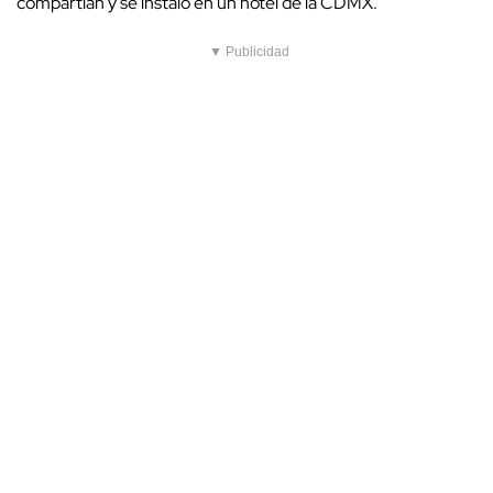
compartían y se instaló en un hotel de la CDMX.
▼ Publicidad