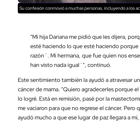
Su confesión conmovió a muchas personas, incluyendo a los ac
"Mi hija Dariana me pidió que les dijera, porq
esté haciendo lo que esté haciendo porque es
razón´. Mi hermana, que fue quien nos enseñ
han visto nada igual´", continuó.
Este sentimiento también la ayudó a atravesar 
cáncer de mama. "Quiero agradecerles porque el
lo logré. Está en remisión, pasé por la mastectomí
me vaciaron para que no regrese el cáncer. Pero q
ayudó mucho a que ese lugar de paz llegara a mí, 