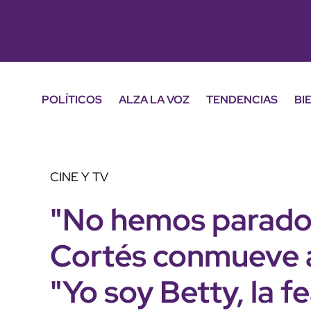
POLÍTICOS
ALZA LA VOZ
TENDENCIAS
BI
CINE Y TV
"No hemos parado d
Cortés conmueve a
"Yo soy Betty, la f