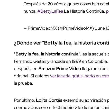
Después de 20 años algunas cosas han camb
nunca.
#BettyLaFea
La Historia Continúa.
p
— PrimeVideoMX (@PrimeVideoMX)
June 1
¿Dónde ver "Betty la fea, la historia cont
"Betty la fea, la historia continúa"
, es la secuela
Fernando Gaitán y lanzada en 1999 en Colombia,
después, en
Amazon Prime Video
llegaron a un 
original. Si quieres
ver la serie gratis, hazlo en es
la prueba.
Por último,
Lolita Cortés
externó su admiración 
conmovidos con su testimonio y le dieron un cariñ