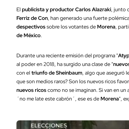
El
publicista y productor Carlos Alazraki
, junto
Ferriz de Con
, han generado una fuerte polémica 
despectivos
sobre los votantes de
Morena
, part
de México
.
Durante una reciente emisión del programa "
Atyp
al poder en 2018, ha surgido una clase de "
nuevos
con el
triunfo de Sheinbaum
, algo que aseguró 
que son medios raros? Son los nuevos ricos favo
nuevos ricos
como no se imaginan. Si van en un av
´no me late este cabrón´, ese es de
Morena
", e