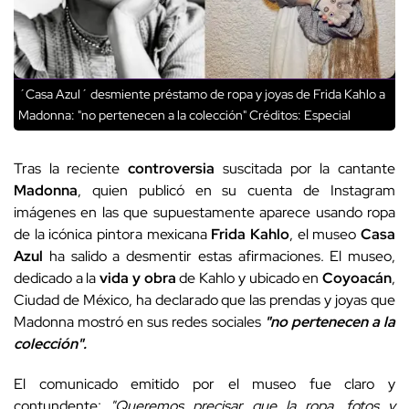
´Casa Azul´ desmiente préstamo de ropa y joyas de Frida Kahlo a
Madonna: "no pertenecen a la colección"
Créditos: Especial
Tras la reciente
controversia
suscitada por la cantante
Madonna
, quien publicó en su cuenta de Instagram
imágenes en las que supuestamente aparece usando ropa
de la icónica pintora mexicana
Frida Kahlo
, el museo
Casa
Azul
ha salido a desmentir estas afirmaciones. El museo,
dedicado a la
vida y obra
de Kahlo y ubicado en
Coyoacán
,
Ciudad de México, ha declarado que las prendas y joyas que
Madonna mostró en sus redes sociales
"no pertenecen a la
colección".
El comunicado emitido por el museo fue claro y
contundente:
"Queremos precisar que la ropa, fotos y