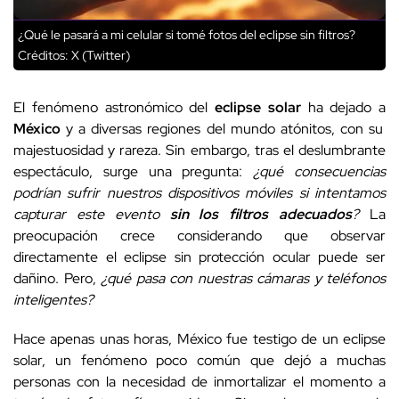
¿Qué le pasará a mi celular si tomé fotos del eclipse sin filtros?
Créditos: X (Twitter)
El fenómeno astronómico del
eclipse solar
ha dejado a
México
y a diversas regiones del mundo atónitos, con su
majestuosidad y rareza. Sin embargo, tras el deslumbrante
espectáculo, surge una pregunta:
¿qué consecuencias
podrían sufrir nuestros dispositivos móviles si intentamos
capturar este evento
sin los filtros adecuados
?
La
preocupación crece considerando que observar
directamente el eclipse sin protección ocular puede ser
dañino. Pero,
¿qué pasa con nuestras cámaras y teléfonos
inteligentes?
Hace apenas unas horas, México fue testigo de un eclipse
solar, un fenómeno poco común que dejó a muchas
personas con la necesidad de inmortalizar el momento a