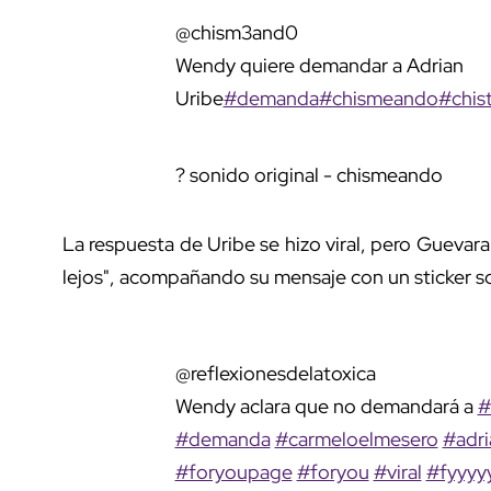
@chism3and0
Wendy quiere demandar a Adrian
Uribe
#demanda
#chismeando
#chis
? sonido original - chismeando
La respuesta de Uribe se hizo viral, pero Guevar
lejos", acompañando su mensaje con un sticker s
@reflexionesdelatoxica
Wendy aclara que no demandará a
#
#demanda
#carmeloelmesero
#adri
#foryoupage
#foryou
#viral
#fyyy