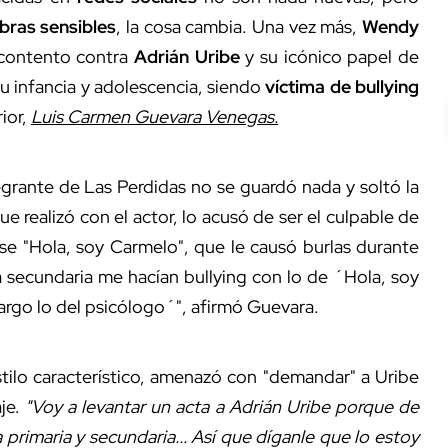
ibras sensibles
, la cosa cambia. Una vez más,
Wendy
scontento contra
Adrián Uribe
y su icónico papel de
u infancia y adolescencia, siendo
víctima de bullying
ior,
Luis Carmen Guevara Venegas.
egrante de Las Perdidas no se guardó nada y soltó la
realizó con el actor, lo acusó de ser el culpable de
ase "Hola, soy Carmelo", que le causó burlas durante
la secundaria me hacían bullying con lo de ´Hola, soy
cargo lo del psicólogo´", afirmó Guevara.
tilo característico, amenazó con "demandar" a Uribe
je.
"Voy a levantar un acta a Adrián Uribe porque de
primaria y secundaria... Así que díganle que lo estoy