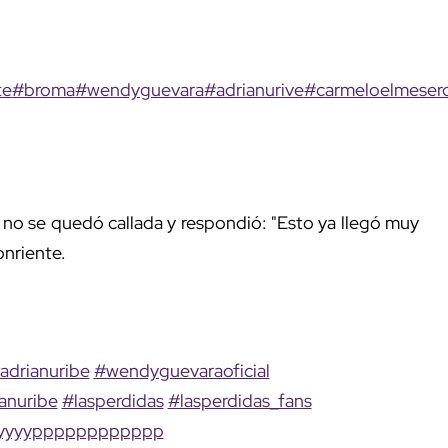
te
#broma
#wendyguevara
#adrianurive
#carmeloelmeser
a no se quedó callada y respondió: "Esto ya llegó muy
onriente.
adrianuribe
#wendyguevaraoficial
anuribe
#lasperdidas
#lasperdidas_fans
yyyyypppppppppppp