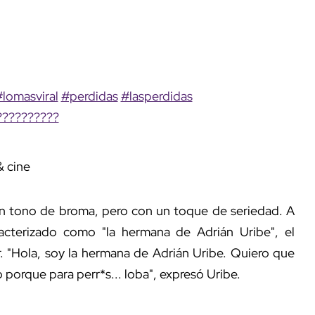
lomasviral
#perdidas
#lasperdidas
??????????
& cine
 en tono de broma, pero con un toque de seriedad. A
racterizado como "la hermana de Adrián Uribe", el
. "Hola, soy la hermana de Adrián Uribe. Quiero que
 porque para perr*s... loba", expresó Uribe.