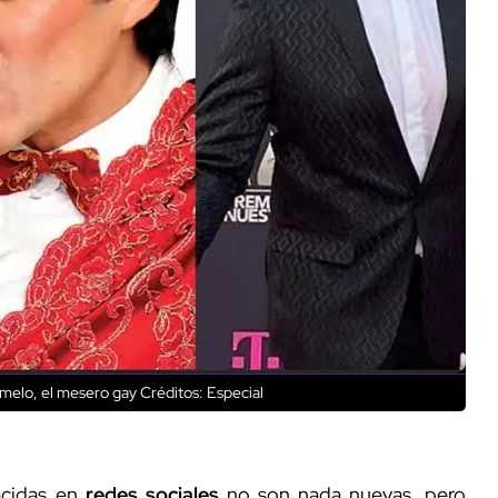
melo, el mesero gay
Créditos: Especial
cidas en
redes sociales
no son nada nuevas, pero