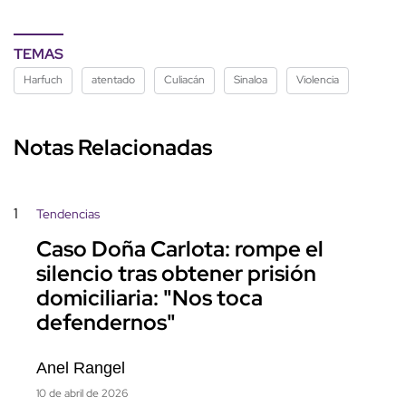
TEMAS
Harfuch
atentado
Culiacán
Sinaloa
Violencia
Notas Relacionadas
1
Tendencias
Caso Doña Carlota: rompe el
silencio tras obtener prisión
domiciliaria: "Nos toca
defendernos"
Anel Rangel
10 de abril de 2026