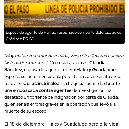
Esposa de agente de Harfuch asesinado comparte doloroso adiós
Créditos: RR.SS.
"Hoy mataron al amor de mi vida, y con él se llevaron nuestra
historia de siete años".
Con estas palabras,
Claudia
Sánchez
, esposa del agente federal
Halexy Guadalupe
,
expresó su inconmensurable pérdida tras el asesinato de su
pareja en
Culiacán, Sinaloa
. La tragedia, ocurrida durante
una emboscada contra agentes
de investigación, ha
desatado un torrente de indignación por parte de Claudia,
quien señala errores graves en la operación que llevó a la
muerte de su esposo.
El 18 de diciembre, Halexy Guadalupe perdió la vida