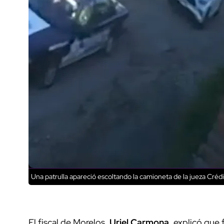
Una patrulla apareció escoltando la camioneta de la jueza
Crédi
El fiscal de Morelos,
Uriel Carmona
, explicó que