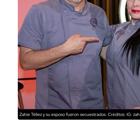
Zahie Téllez y su esposo fueron secuestrados.
Créditos: IG: zahi