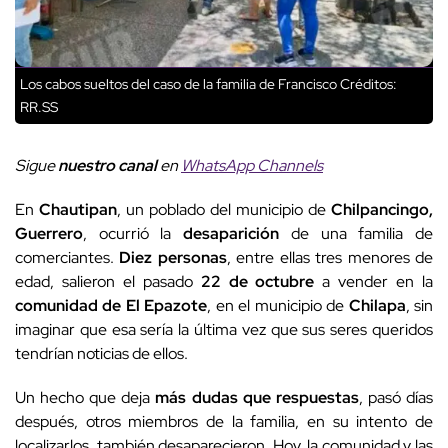
Los cabos sueltos del caso de la familia de Francisco
Créditos:
RR.SS
Sigue
nuestro canal
en
WhatsApp Channels
En
Chautipan
, un poblado del municipio de
Chilpancingo,
Guerrero
, ocurrió la
desaparición
de una familia de
comerciantes.
Diez personas
, entre ellas tres menores de
edad, salieron el pasado
22 de octubre
a vender en la
comunidad de El Epazote
, en el municipio de
Chilapa
, sin
imaginar que esa sería la última vez que sus seres queridos
tendrían noticias de ellos.
Un hecho que deja
más dudas que respuestas
, pasó días
después, otros miembros de la familia, en su intento de
localizarlos, también desaparecieron. Hoy, la comunidad y las