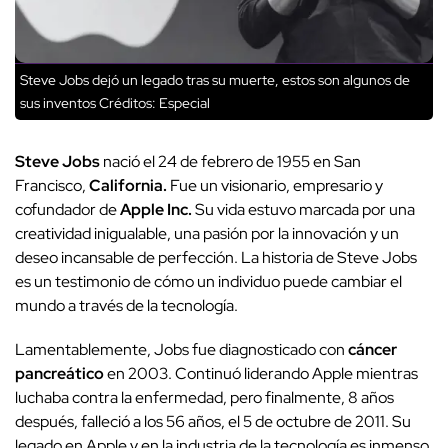
Steve Jobs dejó un legado tras su muerte, estos son algunos de
sus inventos
Créditos: Especial
Steve Jobs
nació el 24 de febrero de 1955 en San
Francisco,
California.
Fue un visionario, empresario y
cofundador de
Apple Inc.
Su vida estuvo marcada por una
creatividad inigualable, una pasión por la innovación y un
deseo incansable de perfección. La historia de Steve Jobs
es un testimonio de cómo un individuo puede cambiar el
mundo a través de la tecnología.
Lamentablemente, Jobs fue diagnosticado con
cáncer
pancreático
en 2003. Continuó liderando Apple mientras
luchaba contra la enfermedad, pero finalmente, 8 años
después, falleció a los 56 años, el 5 de octubre de 2011. Su
legado en Apple y en la industria de la tecnología es inmenso.