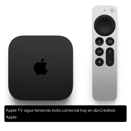
Apple TV sigue teniendo éxito comercial hoy en día
Créditos:
Apple