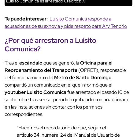
Luisito Comunica es arrestado
Créditos: X
Te puede interesar:
Luisito Comunica responde a
acusaciones de su exnovia y pide respeto para Ary Tenorio
¿Por qué arrestaron a
Luisito
Comunica
?
Tras el
escándalo
que se generó, la
Oficina para el
Reordenamiento del Transporte
(OPRET), responsable
del funcionamiento del
Metro de Santo Domingo
,
compartió un comunicado en el que informó que el
youtuber
Luisito Comunica
fue arrestado el pasado 10 de
septiembre tras ser sorprendido grabando con una cámara
en las instalaciones sin contar con los permisos
correspondientes.
"Hacemos el recordatorio de que, según el
artículo 34, numeral 24 del Manual de Usuario de