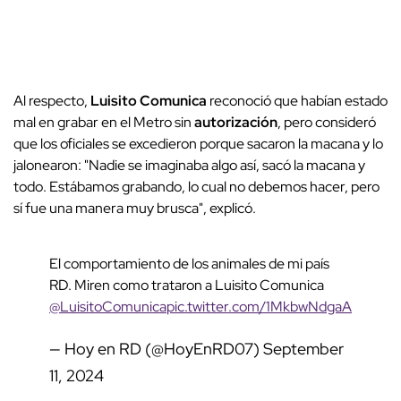
Al respecto,
Luisito Comunica
reconoció que habían estado
mal en grabar en el Metro sin
autorización
, pero consideró
que los oficiales se excedieron porque sacaron la macana y lo
jalonearon: "Nadie se imaginaba algo así, sacó la macana y
todo. Estábamos grabando, lo cual no debemos hacer, pero
sí fue una manera muy brusca", explicó.
El comportamiento de los animales de mi país
RD. Miren como trataron a Luisito Comunica
@LuisitoComunica
pic.twitter.com/1MkbwNdgaA
— Hoy en RD (@HoyEnRD07)
September
11, 2024