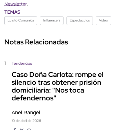
Newsletter
.
TEMAS
Luisito Comunica
Influencers
Espectáculos
Video
Notas Relacionadas
1
Tendencias
Caso Doña Carlota: rompe el
silencio tras obtener prisión
domiciliaria: "Nos toca
defendernos"
Anel Rangel
10 de abril de 2026