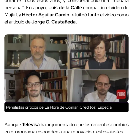
durante todos estos años, y considerándolo una "medalla
personal". En apoyo,
Luis de la Calle
compartió el video de
Majluf, y
Héctor Aguilar Camín
retuiteó tanto el video como
el artículo de
Jorge G. Castañeda.
Penalistas críticos de La Hora de Opinar
Créditos: Especial
Aunque
Televisa
ha argumentado que los recientes cambios
en el programa responden a una renovación, estos ajustes