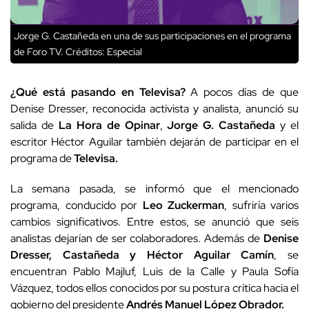
Jorge G. Castañeda en una de sus participaciones en el programa
de Foro TV.
Créditos: Especial
¿Qué está pasando en Televisa?
A pocos días de que
Denise Dresser, reconocida activista y analista, anunció su
salida de
La Hora de Opinar
,
Jorge G. Castañeda
y el
escritor Héctor Aguilar también dejarán de participar en el
programa de
Televisa.
La semana pasada, se informó que el mencionado
programa, conducido por
Leo Zuckerman
, sufriría varios
cambios significativos. Entre estos, se anunció que seis
analistas dejarían de ser colaboradores. Además de
Denise
Dresser, Castañeda y Héctor Aguilar Camín
, se
encuentran Pablo Majluf, Luis de la Calle y Paula Sofía
Vázquez, todos ellos conocidos por su postura crítica hacia el
gobierno del presidente
Andrés Manuel López Obrador.