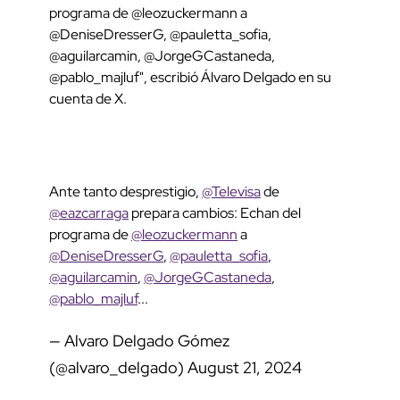
programa de @leozuckermann a
@DeniseDresserG, @pauletta_sofia,
@aguilarcamin, @JorgeGCastaneda,
@pablo_majluf", escribió Álvaro Delgado en su
cuenta de X.
Ante tanto desprestigio,
@Televisa
de
@eazcarraga
prepara cambios: Echan del
programa de
@leozuckermann
a
@DeniseDresserG
,
@pauletta_sofia
,
@aguilarcamin
,
@JorgeGCastaneda
,
@pablo_majluf
...
— Alvaro Delgado Gómez
(@alvaro_delgado)
August 21, 2024