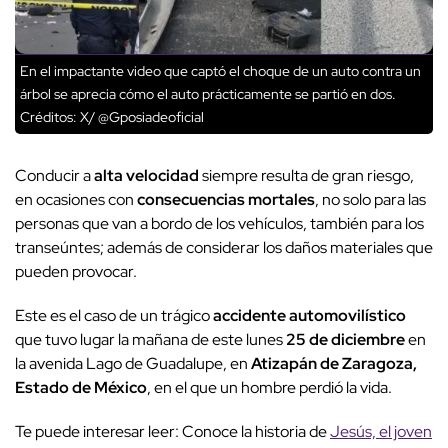
En el impactante video que captó el choque de un auto contra un
árbol se aprecia cómo el auto prácticamente se partió en dos.
Créditos: X/ @Gposiadeoficial
Conducir a
alta velocidad
siempre resulta de gran riesgo,
en ocasiones con
consecuencias mortales
, no solo para las
personas que van a bordo de los vehículos, también para los
transeúntes; además de considerar los daños materiales que
pueden provocar.
Este es el caso de un trágico
accidente automovilístico
que tuvo lugar la mañana de este lunes
25 de diciembre
en
la avenida Lago de Guadalupe, en
Atizapán de Zaragoza,
Estado de México
, en el que un hombre perdió la vida.
Te puede interesar leer: Conoce la historia de
Jesús, el joven