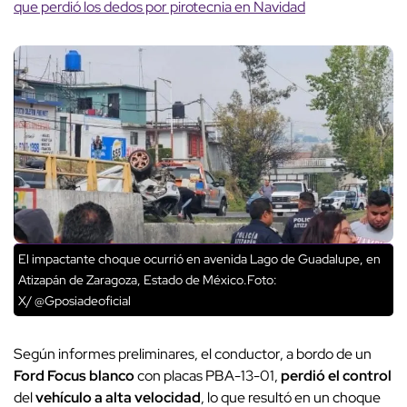
que perdió los dedos por pirotecnia en Navidad
El impactante choque ocurrió en avenida Lago de Guadalupe, en
Atizapán de Zaragoza, Estado de México.Foto:
X/ @Gposiadeoficial
Según informes preliminares, el conductor, a bordo de un
Ford Focus blanco
con placas PBA-13-01,
perdió el control
del
vehículo a alta velocidad
, lo que resultó en un choque